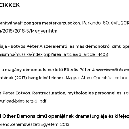
CIKKEK
Parlando, 60. évf., 201
 tanítványai" zongora mesterkurzusokon.
u/2018/2018-5/Megyeri.htm
ája - Eötvös Péter A szerelemről és más démonokról című ope
rium.hu/muzsika/index.php?area=article&id_article=4408
és a magány démonai.
Ismertető Eötvös Péter
A szerelemről és 
zatának (2017) hangfelvételéhez.
Magyar Állami Operaház, cd box é
 Peter Eötvös. Restructuration, mythologies personnelles
e
.
T
nload/print-terz-9_pdf
 Other Demons című operájának dramaturgiája és kifeje
 Ferenc Zeneművészeti Egyetem, 2013.