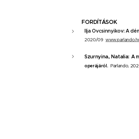
FORDÍTÁSOK
Ilja Ovcsinnyikov: A d
2020/09
www.parlando.h
Szurnyina, Natalia:
A m
operájáról.
Parlando, 202