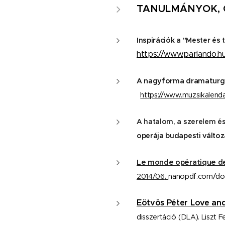
TANULMÁNYOK, 
Inspirációk a "Mester és
https://www.parlando.h
A nagyforma dramaturgi
https://www.muzsikalenda
A hatalom, a szerelem 
operája budapesti válto
Le monde opératique de
2014/06
.
nanopdf.com/dow
Eötvös Péter Love and
disszertáció (DLA). Liszt