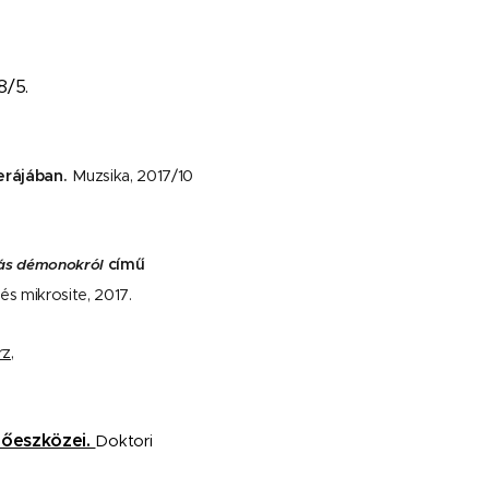
s
d
u
8/5.
p
r
é
rájában.
Muzsika, 2017/10
s
e
n
című
más démonokról
t
s mikrosite, 2017.
d
a
rz,
n
s
A
zőeszközei.
Doktori
n