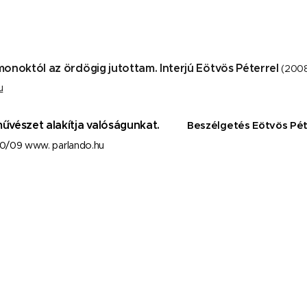
émonoktól az ördögig jutottam. Interjú Eötvös Péterrel
(2008)
u
űvészet alakítja valóságunkat.
Beszélgetés Eötvös Pét
0/09 www. parlando.hu