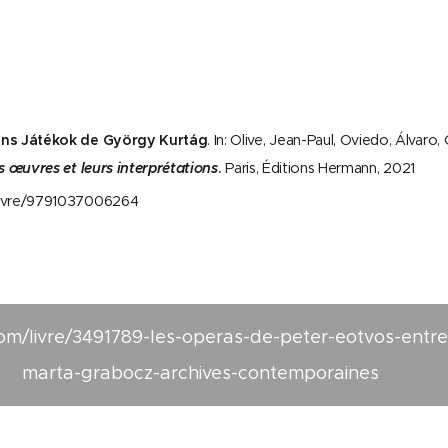
dans Játékok de György Kurtág
. In: Olive, Jean-Paul, Oviedo, Álvaro
s œuvres et leurs interprétations
.
Paris, Éditions Hermann, 2021
livre/9791037006264
com/livre/3491789-les-operas-de-peter-eotvos-entre-
marta-grabocz-archives-contemporaines